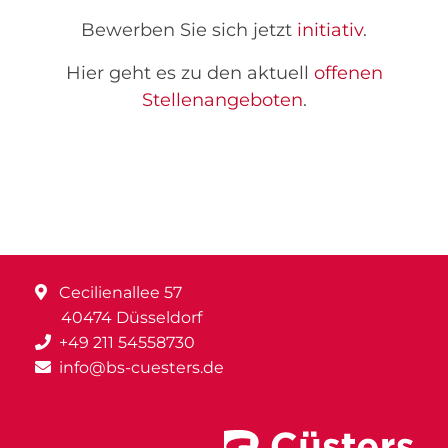
Bewerben Sie sich jetzt
initiativ
.
Hier geht es zu den aktuell
offenen
Stellenangeboten
.
Cecilienallee 57
40474 Düsseldorf
+49 211 54558730
info@bs-cuesters.de