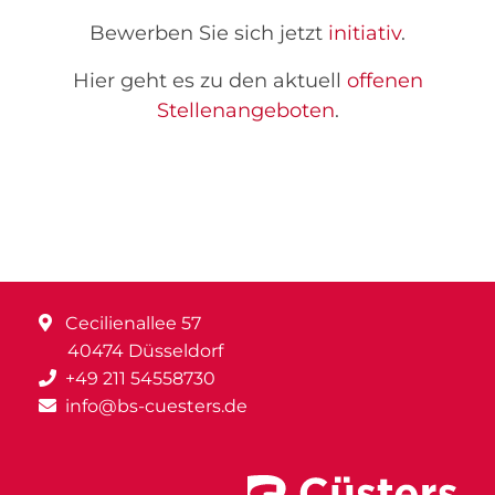
Bewerben Sie sich jetzt
initiativ
.
Hier geht es zu den aktuell
offenen
Stellenangeboten
.
Cecilienallee 57
40474 Düsseldorf
+49 211 54558730
info@bs-cuesters.de