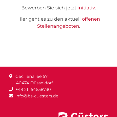
Bewerben Sie sich jetzt
initiativ
.
Hier geht es zu den aktuell
offenen
Stellenangeboten
.
Cecilienallee 57
40474 Düsseldorf
+49 211 54558730
info@bs-cuesters.de