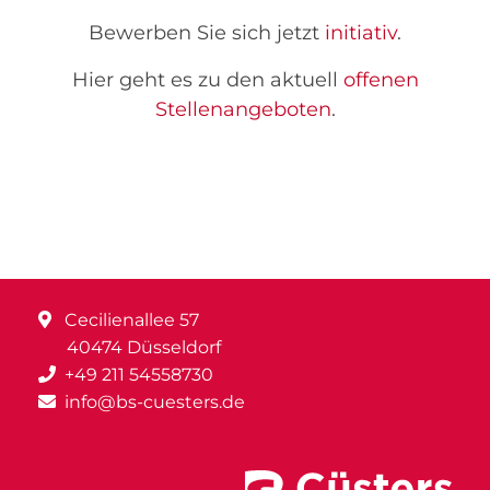
Bewerben Sie sich jetzt
initiativ
.
Hier geht es zu den aktuell
offenen
Stellenangeboten
.
Cecilienallee 57
40474 Düsseldorf
+49 211 54558730
info@bs-cuesters.de