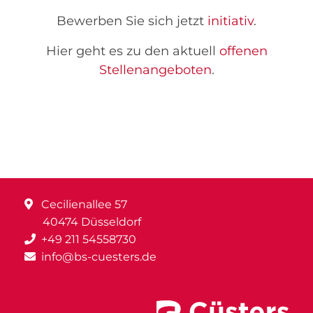
Bewerben Sie sich jetzt
initiativ
.
Hier geht es zu den aktuell
offenen
Stellenangeboten
.
Cecilienallee 57
40474 Düsseldorf
+49 211 54558730
info@bs-cuesters.de